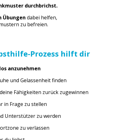
nkmuster durchbrichst.
en Übungen
dabei helfen,
ustern zu befreien.
bsthilfe-Prozess hilft dir
slos anzunehmen
Ruhe und Gelassenheit finden
 deine Fähigkeiten zurück zugewinnen
 in Frage zu stellen
d Unterstützer zu werden
ortzone zu verlassen
s du liebst