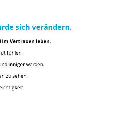
rde sich verändern.
d im Vertrauen leben.
ut fühlen.
und inniger werden.
gen zu sehen.
chtigkeit.