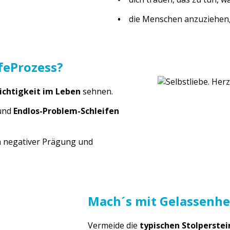
•
die Menschen anzuziehen, 
lfeProzess?
ichtigkeit im Leben
sehnen.
und
Endlos-Problem-Schleifen
n negativer Prägung und
Mach´s mit Gelassenhe
Vermeide die
typischen Stolperstei