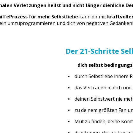
alen Verletzungen heilst und nicht länger dienliche De
hilfeProzess
für mehr Selbstliebe
kann dir mit
kraftvoll
ein umzuprogrammieren und dich von negativen Gedankenm
Der 21-Schritte Sel
dich selbst bedingung
•
durch Selbstliebe innere 
•
das Vertrauen in dich und
•
deinen Selbstwert nie mehr
•
zu deinem größten Fan un
•
Mut zu finden, deine Komf
•
dich trauen, das zu tun, wa