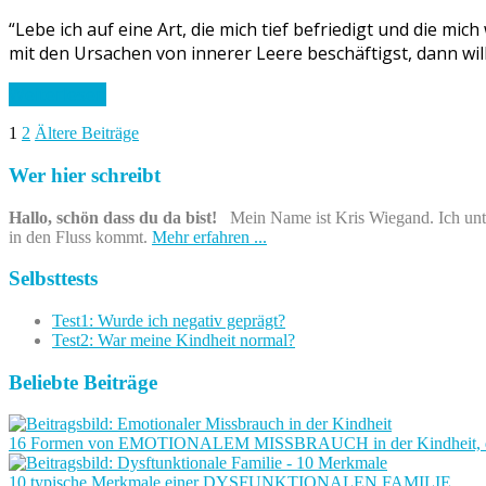
“Lebe ich auf eine Art, die mich tief befriedigt und die m
mit den Ursachen von innerer Leere beschäftigst, dann wil
Weiterlesen
Seitennummerierung
1
2
Ältere Beiträge
der
Wer hier schreibt
Beiträge
Hallo, schön dass du da bist!
Mein Name ist Kris Wiegand. Ich unter
in den Fluss kommt.
Mehr erfahren ...
Selbsttests
Test1: Wurde ich negativ geprägt?
Test2: War meine Kindheit normal?
Beliebte Beiträge
16 Formen von EMOTIONALEM MISSBRAUCH in der Kindheit, der un
10 typische Merkmale einer DYSFUNKTIONALEN FAMILIE