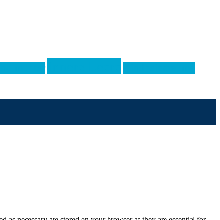
Innere Leere
nd munter
Kindheitstrauma
d as necessary are stored on your browser as they are essential for