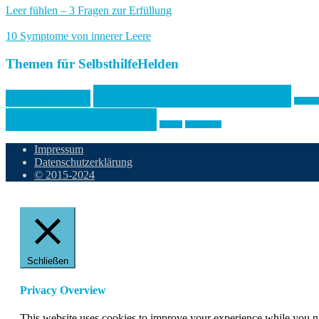
Leer fühlen – 3 Fragen zur Erfüllung
10 Symptome von innerer Leere
Themen für SelbsthilfeHelden
Dysfunktionale Familie
Angststörung
Einsam
Negative Prägung
Phobie
Wahres Ich
Impressum
Datenschutzerklärung
© 2015-2024
Schließen
Privacy Overview
This website uses cookies to improve your experience while you nav