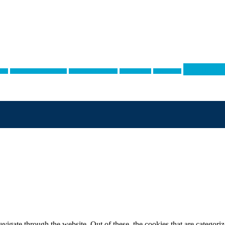
Gesund u
keit
Emotionaler Missbrauch
Emotional Unnahbar
Existenzangst
Falsches Ich
igate through the website. Out of these, the cookies that are categorize