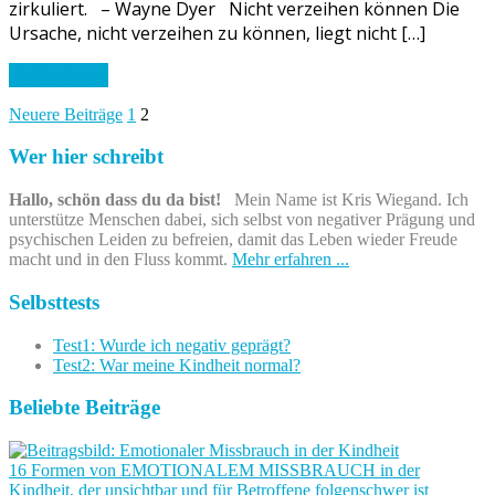
zirkuliert. – Wayne Dyer Nicht verzeihen können Die
Ursache, nicht verzeihen zu können, liegt nicht […]
Weiterlesen
Seitennummerierung
Neuere Beiträge
1
2
der
Wer hier schreibt
Beiträge
Hallo, schön dass du da bist!
Mein Name ist Kris Wiegand. Ich
unterstütze Menschen dabei, sich selbst von negativer Prägung und
psychischen Leiden zu befreien, damit das Leben wieder Freude
macht und in den Fluss kommt.
Mehr erfahren ...
Selbsttests
Test1: Wurde ich negativ geprägt?
Test2: War meine Kindheit normal?
Beliebte Beiträge
16 Formen von EMOTIONALEM MISSBRAUCH in der
Kindheit, der unsichtbar und für Betroffene folgenschwer ist