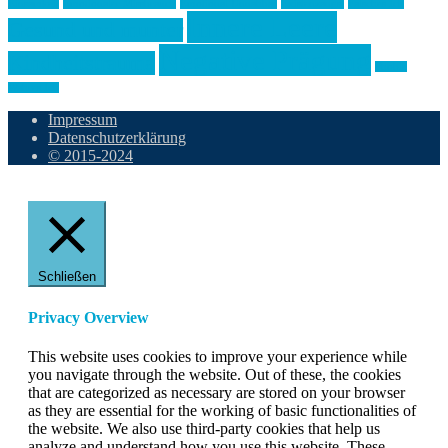
Einsamkeit
Emotionaler Missbrauch
Emotional Unnahbar
Existenzangst
Falsches Ich
Innere Leere
Gesund und munter
Negative Prägung
Kindheitstrauma
Phobie
Wahres Ich
Impressum
Datenschutzerklärung
© 2015-2024
Schließen
Privacy Overview
This website uses cookies to improve your experience while
you navigate through the website. Out of these, the cookies
that are categorized as necessary are stored on your browser
as they are essential for the working of basic functionalities of
the website. We also use third-party cookies that help us
analyze and understand how you use this website. These